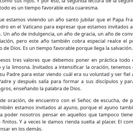
como sus hijos. Y por eso, la segunda lectura de la segu
 todo es un tiempo favorable esta cuaresma.
ue estamos viviendo un año santo jubilar que el Papa Fran
dro en el Vaticano para expresar que estamos invitados a 
o. Un año de indulgencia, un año de gracia, un año de con
iación, pero este año también cobra especial realce el 
o de Dios. Es un tiempo favorable porque llega la salvación
esos tres valores que debemos poner en práctica todo 
o y la limosna. Invitados a intensificar la oración, tenem
u Padre para estar viendo cuál era su voluntad y ser fiel 
dre y después salía para formar a sus discípulos y para
agros, enseñando la palabra de Dios.
e oración, de encuentro con el Señor, de escucha, de 
ambién estamos invitados al ayuno, porque el ayuno tamb
a poder nosotros pensar en aquellos que tampoco tiene
initos. Y a veces le damos rienda suelta al placer. El com
ensar en los demás.