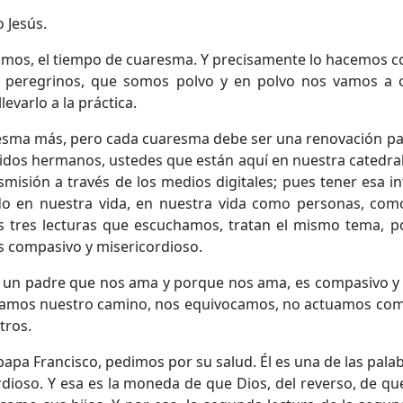
 Jesús.
amos, el tiempo de cuaresma. Y precisamente lo hacemos co
 peregrinos, que somos polvo y en polvo nos vamos a c
levarlo a la práctica.
resma más, pero cada cuaresma debe ser una renovación pa
idos hermanos, ustedes que están aquí en nuestra catedral
misión a través de los medios digitales; pues tener esa in
 en nuestra vida, en nuestra vida como personas, como
s tres lecturas que escuchamos, tratan el mismo tema, p
 es compasivo y misericordioso.
e un padre que nos ama y porque nos ama, es compasivo y 
iamos nuestro camino, nos equivocamos, no actuamos como
otros.
pa Francisco, pedimos por su salud. Él es una de las pal
rdioso. Y esa es la moneda de que Dios, del reverso, de q