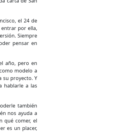
nda carta de San
cisco, el 24 de
entrar por ella,
versión. Siempre
poder pensar en
.
el año, pero en
os como modelo a
a su proyecto. Y
 hablarle a las
poderle también
ién nos ayuda a
n qué comer, el
er es un placer,