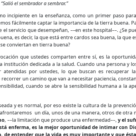
“Salió el sembrador a sembrar.”
mo incipiente en la enseñanza, como un primer paso para 
emos fácilmente captar la importancia de la tierra buena. P
 el servicio que desempeñan, ––en este hospital––. ¿Se pu
buena, es decir, la que está entre cardos sea buena, la que 
se conviertan en tierra buena?
 vocación que ustedes comparten entre sí, es la oportuni
na institución dedicada a la salud. Cuando una persona y lo
 atendidas por ustedes, lo que buscan es recuperar la
e recorrer un camino que van a necesitar paciencia, consta
nsibilidad, cuando se abre la sensibilidad humana a la ap
ada y es normal, por eso existe la cultura de la prevenci
la afrontaremos un día, unos de una manera, otros de otra
no
, ––la limitación que produce una enfermedad––,
y el su
tá enferma, es la mejor oportunidad de intimar con Di
lo, de entender que la vida es muy importante y que ést