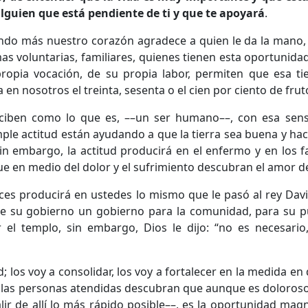
lguien que está pendiente de ti y que te apoyará
.
ndo más nuestro corazón agradece a quien le da la mano,
s voluntarias, familiares, quienes tienen esta oportunida
ropia vocación, de su propia labor, permiten que esa tie
n nosotros el treinta, sesenta o el cien por ciento de fru
ciben como lo que es, ––un ser humano––, con esa sens
le actitud están ayudando a que la tierra sea buena y hac
in embargo, la actitud producirá en el enfermo y en los f
 en medio del dolor y el sufrimiento descubran el amor de
nces producirá en ustedes lo mismo que le pasó al rey Dav
 de su gobierno un gobierno para la comunidad, para su pu
 el templo, sin embargo, Dios le dijo: “no es necesario
; los voy a consolidar, los voy a fortalecer en la medida e
e las personas atendidas descubran que aunque es doloros
ir de allí lo más rápido posible––, es la oportunidad magní