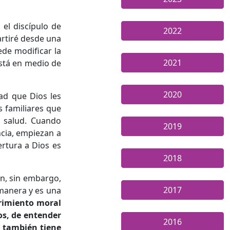
el discípulo de
2022
artiré desde una
ede modificar la
2021
está en medio de
2020
dad que Dios les
s familiares que
 salud. Cuando
2019
ncia, empiezan a
ertura a Dios es
2018
ón, sin embargo,
2017
 manera y es una
frimiento moral
os, de entender
2016
a también tiene