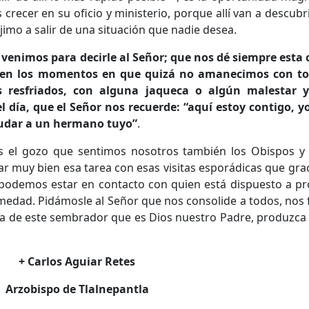
crecer en su oficio y ministerio, porque allí van a descubrir
jimo a salir de una situación que nadie desea.
, venimos para decirle al Señor; que nos dé siempre esta
 en los momentos en que quizá no amanecimos con tod
resfriados, con alguna jaqueca o algún malestar y
 día, que el Señor nos recuerde: “aquí estoy contigo, 
yudar a un hermano tuyo”
.
es el gozo que sentimos nosotros también los Obispos y 
uy bien esa tarea con esas visitas esporádicas que grac
-, podemos estar en contacto con quien está dispuesto a p
medad. Pidámosle al Señor que nos consolide a todos, nos 
a de este sembrador que es Dios nuestro Padre, produzca 
+ Carlos Aguiar Retes
Arzobispo de Tlalnepantla