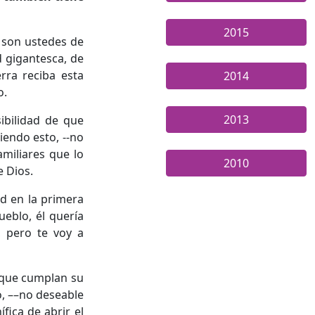
2015
 son ustedes de
d gigantesca, de
rra reciba esta
2014
to.
2013
ibilidad de que
iendo esto, --no
amiliares que lo
2010
 Dios.
id en la primera
eblo, él quería
, pero te voy a
n que cumplan su
o, ––no deseable
fica de abrir el