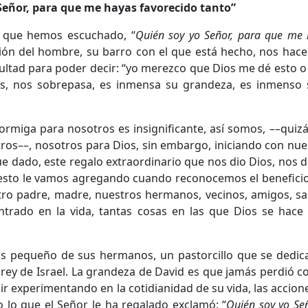
Señor, para que me hayas favorecido tanto”
a que hemos escuchado, “
Quién soy yo Señor, para que me 
ición del hombre, su barro con el que está hecho, nos ha
ultad para poder decir: “yo merezco que Dios me dé esto o
os, nos sobrepasa, es inmensa su grandeza, es inmenso
ormiga para nosotros es insignificante, así somos, ––qui
ros––, nosotros para Dios, sin embargo, iniciando con nue
 dado, este regalo extraordinario que nos dio Dios, nos 
a esto le vamos agregando cuando reconocemos el benefici
tro padre, madre, nuestros hermanos, vecinos, amigos, sa
rado en la vida, tantas cosas en las que Dios se hace
s pequeño de sus hermanos, un pastorcillo que se dedica
 el rey de Israel. La grandeza de David es que jamás perdió 
ir experimentando en la cotidianidad de su vida, las accione
 lo que el Señor le ha regalado exclamó: “
Quién soy yo Se