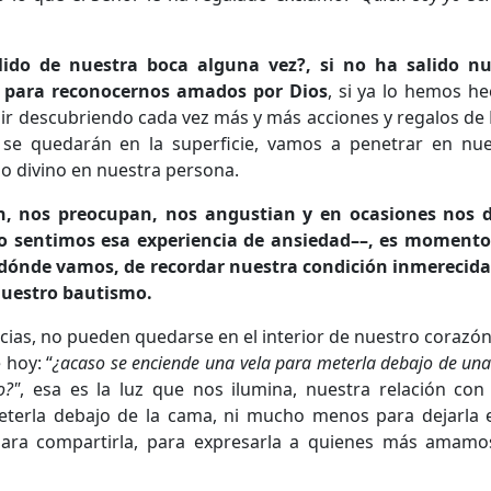
lido de nuestra boca alguna vez?, si no ha salido 
d para reconocernos amados por Dios
, si ya lo hemos h
ir descubriendo cada vez más y más acciones y regalos de 
 se quedarán en la superficie, vamos a penetrar en nu
io divino en nuestra persona.
, nos preocupan, nos angustian y en ocasiones nos d
o sentimos esa experiencia de ansiedad––, es momento 
 dónde vamos, de recordar nuestra condición inmerecid
nuestro bautismo.
cias, no pueden quedarse en el interior de nuestro corazón
 hoy: “
¿acaso se enciende una vela para meterla debajo de una
o?"
, esa es la luz que nos ilumina, nuestra relación con
meterla debajo de la cama, ni mucho menos para dejarla 
para compartirla, para expresarla a quienes más amamo