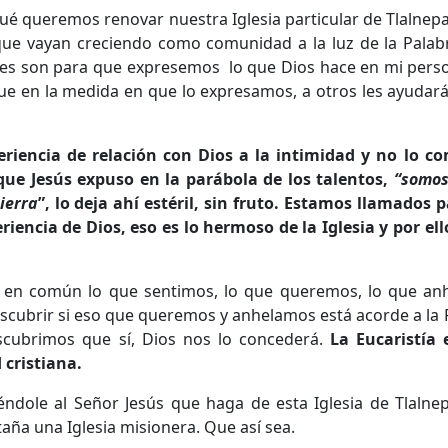
é queremos renovar nuestra Iglesia particular de Tlalnepa
e vayan creciendo como comunidad a la luz de la Palab
es son para que expresemos lo que Dios hace en mi perso
ue en la medida en que lo expresamos, a otros les ayudar
riencia de relación con Dios a la intimidad y no lo c
que Jesús expuso en la parábola de los talentos,
“somos
ierra
”, lo deja ahí estéril, sin fruto. Estamos llamados 
riencia de Dios, eso es lo hermoso de la Iglesia y por el
 en común lo que sentimos, lo que queremos, lo que an
cubrir si eso que queremos y anhelamos está acorde a la 
escubrimos que sí, Dios nos lo concederá.
La Eucaristía
 cristiana.
éndole al Señor Jesús que haga de esta Iglesia de Tlalnep
ña una Iglesia misionera. Que así sea.