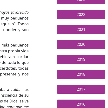
hayas favorecido
2022
ce muy pequeños
 aquello”. Todos
2021
 su poder y son
2020
zá más pequeños
stra propia vida
debiera recordar
2019
o de todo lo que
cerdotes, todas
 presente y nos
2018
2017
ba a cuidar las
consciencia de su
s de Dios, se va
2016
ñor, para que me