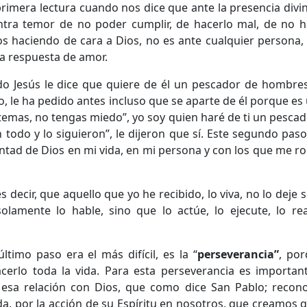
primera lectura cuando nos dice que ante la presencia divina
entra temor de no poder cumplir, de hacerlo mal, de no 
s haciendo de cara a Dios, no es ante cualquier persona, 
la respuesta de amor.
do Jesús le dice que quiere de él un pescador de hombres
o, le ha pedido antes incluso que se aparte de él porque e
 temas, no tengas miedo”, yo soy quien haré de ti un pesc
 todo y lo siguieron”, le dijeron que sí. Este segundo pa
untad de Dios en mi vida, en mi persona y con los que me r
 es decir, que aquello que yo he recibido, lo viva, no lo dej
lamente lo hable, sino que lo actúe, lo ejecute, lo real
timo paso era el más difícil, es la “
perseverancia”
, por
acerlo toda la vida. Para esta perseverancia es importa
 esa relación con Dios, que como dice San Pablo; reco
a, por la acción de su Espíritu en nosotros, que creamos 