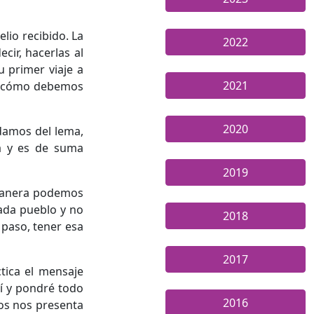
elio recibido. La
2022
cir, hacerlas al
u primer viaje a
2021
jo, cómo debemos
2020
rdamos del lema,
pa y es de suma
2019
 manera podemos
cada pueblo y no
2018
 paso, tener esa
2017
tica el mensaje
mí y pondré todo
2016
ios nos presenta