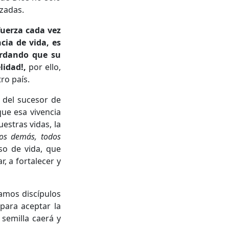
uzadas.
fuerza cada vez
cia de vida, es
ordando que su
lidad!,
por ello,
ro país.
 del sucesor de
que esa vivencia
estras vidas, la
los demás, todos
o de vida, que
, a fortalecer y
eamos discípulos
para aceptar la
 semilla caerá y