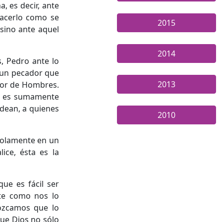
, es decir, ante
hacerlo como se
2015
sino ante aquel
2014
, Pedro ante lo
s un pecador que
2013
ador de Hombres.
so es sumamente
odean, a quienes
2010
e solamente en un
ice, ésta es la
que es fácil ser
nte como nos lo
nozcamos que lo
que Dios no sólo