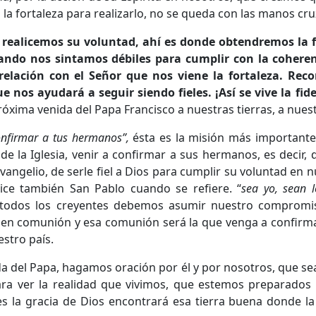
 la fortaleza para realizarlo, no se queda con las manos cr
s realicemos su voluntad, ahí es donde obtendremos la 
ando nos sintamos débiles para cumplir con la coheren
relación con el Señor que nos viene la fortaleza. Rec
e nos ayudará a seguir siendo fieles. ¡Así se vive la fide
óxima venida del Papa Francisco a nuestras tierras, a nuest
onfirmar a tus hermanos”,
ésta es la misión más importante
e la Iglesia, venir a confirmar a sus hermanos, es decir, 
angelio, de serle fiel a Dios para cumplir su voluntad en nu
ce también San Pablo cuando se refiere. “
sea yo, sean 
 todos los creyentes debemos asumir nuestro compromis
 en comunión y esa comunión será la que venga a confirmar
estro país.
a del Papa, hagamos oración por él y por nosotros, que s
para ver la realidad que vivimos, que estemos preparados 
s la gracia de Dios encontrará esa tierra buena donde la