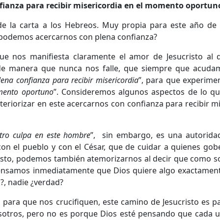
ianza para recibir misericordia en el momento oportun
e la carta a los Hebreos. Muy propia para este año de l
 podemos acercarnos con plena confianza?
e nos manifiesta claramente el amor de Jesucristo al 
e manera que nunca nos falle, que siempre que acudamo
na confianza para recibir misericordia
”, para que experim
omento oportuno
”. Consideremos algunos aspectos de lo q
teriorizar en este acercarnos con confianza para recibir mi
tro culpa en este hombre
”, sin embargo, es una autorida
on el pueblo y con el César, que de cuidar a quienes go
risto, podemos también atemorizarnos al decir que como s
pensamos inmediatamente que Dios quiere algo exactament
?, nadie ¿verdad?
para que nos crucifiquen, este camino de Jesucristo es p
osotros, pero no es porque Dios esté pensando que cada 