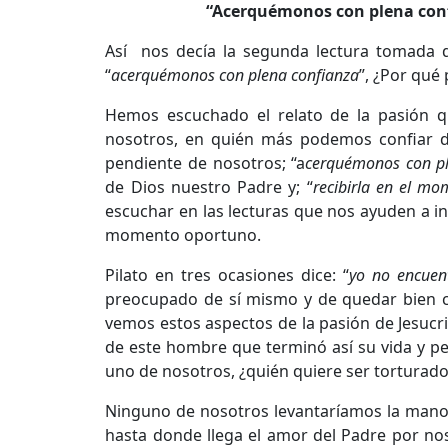
“Acerquémonos con plena conf
Así nos decía la segunda lectura tomada d
“
acerquémonos con plena confianza
”, ¿Por qué
Hemos escuchado el relato de la pasión qu
nosotros, en quién más podemos confiar d
pendiente de nosotros; “a
cerquémonos con ple
de Dios nuestro Padre y; “
recibirla en el m
escuchar en las lecturas que nos ayuden a in
momento oportuno.
Pilato en tres ocasiones dice: “
yo no encuen
preocupado de sí mismo y de quedar bien c
vemos estos aspectos de la pasión de Jesuc
de este hombre que terminó así su vida y 
uno de nosotros, ¿quién quiere ser torturado
Ninguno de nosotros levantaríamos la mano 
hasta donde llega el amor del Padre por n