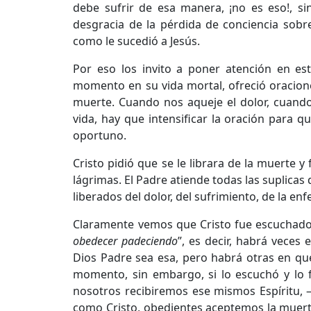
debe sufrir de esa manera, ¡no es eso!, si
desgracia de la pérdida de conciencia sobr
como le sucedió a Jesús.
Por eso los invito a poner atención en es
momento en su vida mortal, ofreció oraciones
muerte. Cuando nos aqueje el dolor, cuando
vida, hay que intensificar la oración para 
oportuno.
Cristo pidió que se le librara de la muerte 
lágrimas. El Padre atiende todas las suplicas 
liberados del dolor, del sufrimiento, de la en
Claramente vemos que Cristo fue escuchado
obedecer padeciendo
”, es decir, habrá veces
Dios Padre sea esa, pero habrá otras en que
momento, sin embargo, si lo escuchó y lo fo
nosotros recibiremos ese mismos Espíritu, –
como Cristo, obedientes aceptemos la muerte, la