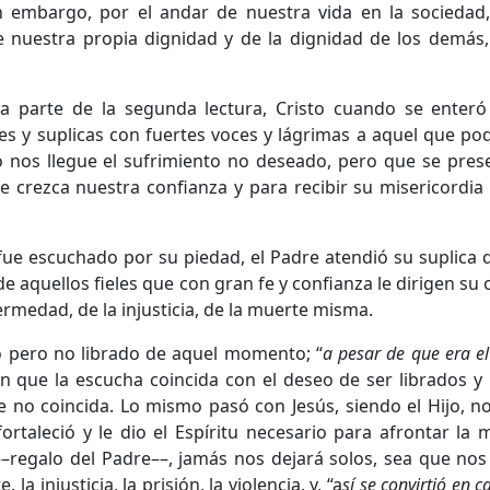
n embargo, por el andar de nuestra vida en la sociedad, 
e nuestra propia dignidad y de la dignidad de los demás
ta parte de la segunda lectura, Cristo cuando se enteró
 y suplicas con fuertes voces y lágrimas a aquel que podí
 nos llegue el sufrimiento no deseado, pero que se pres
que crezca nuestra confianza y para recibir su misericord
y fue escuchado por su piedad, el Padre atendió su suplica 
de aquellos fieles que con gran fe y confianza le dirigen su
fermedad, de la injusticia, de la muerte misma.
 pero no librado de aquel momento; “
a pesar de que era el
 en que la escucha coincida con el deseo de ser librados y
 no coincida. Lo mismo pasó con Jesús, siendo el Hijo, no
rtaleció y le dio el Espíritu necesario para afrontar la
–regalo del Padre––, jamás nos dejará solos, sea que nos
 injusticia, la prisión, la violencia, y, “a
sí se convirtió en 