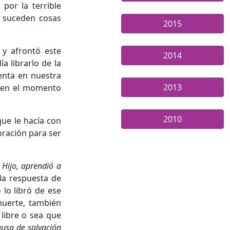
por la terrible
, suceden cosas
2015
 y afrontó este
2014
a librarlo de la
enta en nuestra
2013
ia en el momento
2010
que le hacía con
 oración para ser
 Hijo, aprendió a
 la respuesta de
 lo libró de ese
 muerte, también
 libre o sea que
causa de salvación