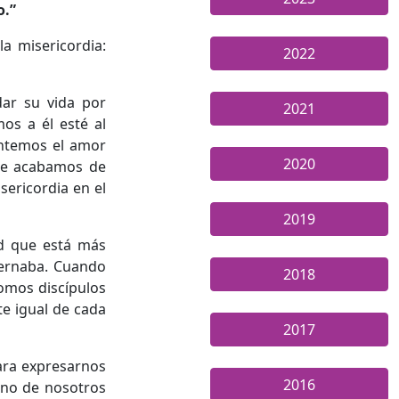
o.”
a misericordia:
2022
dar su vida por
2021
s a él esté al
entemos el amor
2020
ue acabamos de
sericordia en el
2019
d que está más
bernaba. Cuando
2018
omos discípulos
e igual de cada
2017
ara expresarnos
2016
uno de nosotros