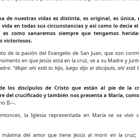
 de nuestras vidas es distinta, es original, es única, 
ida en todas sus circunstancias y así como lo decía el 
sí es como sanaremos siempre que tengamos heridas
 victoriosos.
to de la pasión del Evangelio de San Juan, que son con
 momento en que Jesús está en la cruz, ve a su Madre y jun
adre: “
Mujer ahí está tu hijo, luego dijo al discípulo, ahí está
e los discípulos de Cristo que están al pie de la c
 del crucificado y también nos presenta a María, como
no II––.
ntonces, la Iglesia representada en María se va vivir c
 máxima del amor que tiene Jesús al morir en la cruz;