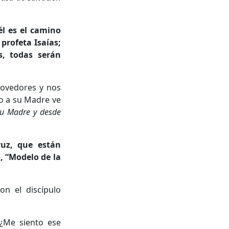
él es el camino
profeta Isaías;
, todas serán
movedores y nos
to a su Madre ve
 tu Madre y desde
ruz, que están
, “Modelo de la
on el discípulo
 ¿Me siento ese