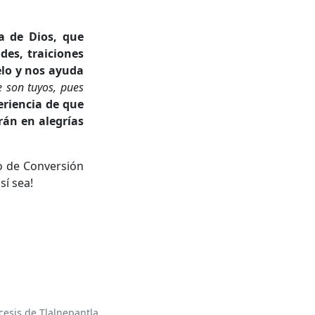
a de Dios, que
es, traiciones
elo y nos ayuda
e son tuyos, pues
eriencia de que
irán en alegrías
o de Conversión
sí sea!
esis de Tlalnepantla.