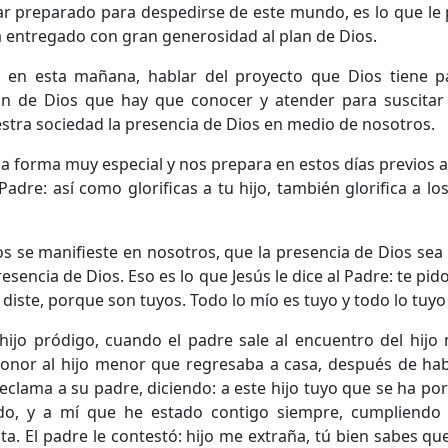
star preparado para despedirse de este mundo, es lo que le
a entregado con gran generosidad al plan de Dios.
en esta mañana, hablar del proyecto que Dios tiene pa
lan de Dios que hay que conocer y atender para suscitar
stra sociedad la presencia de Dios en medio de nosotros.
a forma muy especial y nos prepara en estos días previos a 
 Padre: así como glorificas a tu hijo, también glorifica a l
ios se manifieste en nosotros, que la presencia de Dios sea
encia de Dios. Eso es lo que Jesús le dice al Padre: te pido
diste, porque son tuyos. Todo lo mío es tuyo y todo lo tuyo
jo pródigo, cuando el padre sale al encuentro del hijo 
 honor al hijo menor que regresaba a casa, después de hab
reclama a su padre, diciendo: a este hijo tuyo que se ha por
do, y a mí que he estado contigo siempre, cumpliendo
 El padre le contestó: hijo me extraña, tú bien sabes qu