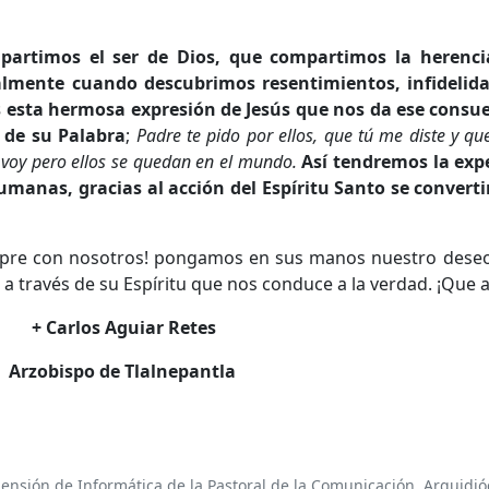
partimos el ser de Dios, que compartimos la herenci
lmente cuando descubrimos resentimientos, infidelidad
 esta hermosa expresión de Jesús que nos da ese consu
z de su Palabra
;
Padre te pido por ellos, que tú me diste y qu
e voy pero ellos se quedan en el mundo.
Así tendremos la exp
 humanas, gracias al acción del Espíritu Santo se convert
iempre con nosotros! pongamos en sus manos nuestro dese
, a través de su Espíritu que nos conduce a la verdad. ¡Que a
+ Carlos Aguiar Retes
Arzobispo de Tlalnepantla
ensión de Informática de la Pastoral de la Comunicación, Arquidióc