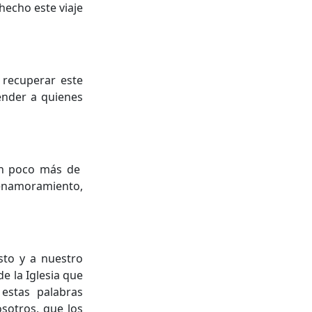
hecho este viaje
 recuperar este
tender a quienes
 un poco más de
y enamoramiento,
sto y a nuestro
e la Iglesia que
n estas palabras
osotros, que los