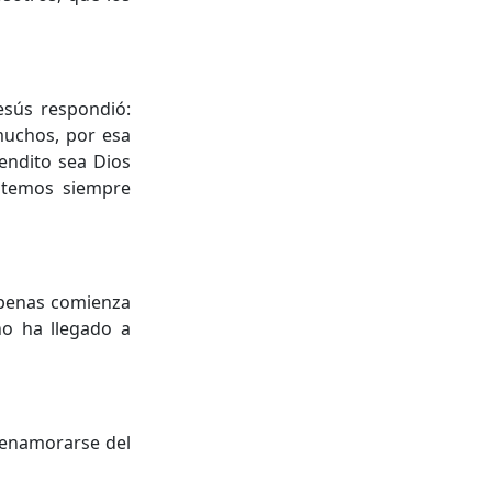
esús respondió:
muchos, por esa
bendito sea Dios
stemos siempre
apenas comienza
no ha llegado a
y enamorarse del