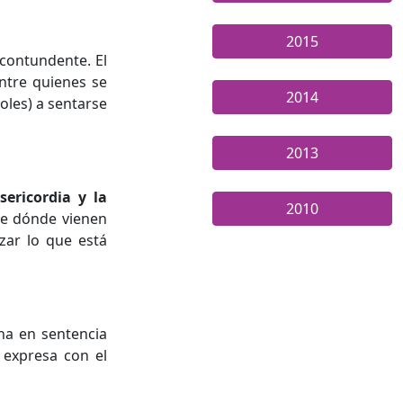
2015
 contundente. El
entre quienes se
2014
oles) a sentarse
2013
sericordia y la
2010
de dónde vienen
zar lo que está
mina en sentencia
 expresa con el