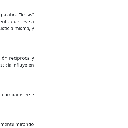
palabra “krísis”
ento que lleve a
usticia misma, y
ción recíproca y
ticia influye en
 de compadecerse
olamente mirando