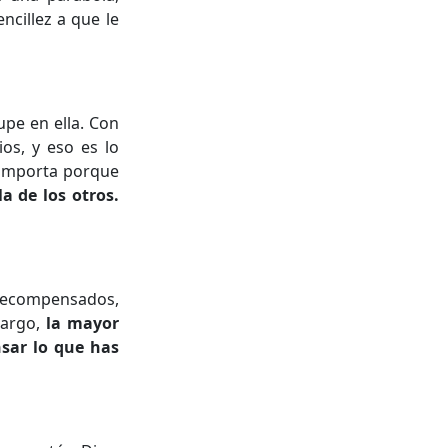
ncillez a que le
upe en ella. Con
os, y eso es lo
o importa porque
a de los otros.
r recompensados,
bargo,
la mayor
sar lo que has