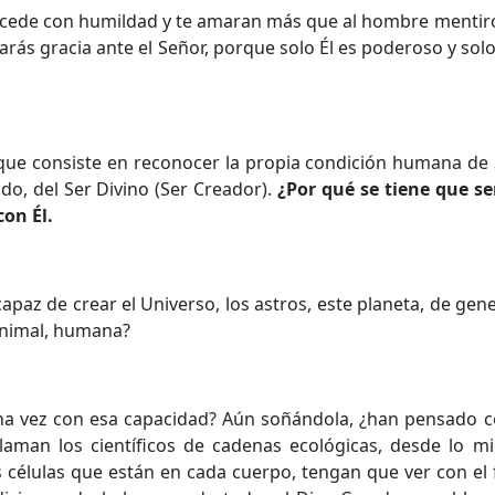
procede con humildad y te amaran más que al hombre mentir
ás gracia ante el Señor, porque solo Él es poderoso y solo
 que consiste en reconocer la propia condición humana de
do, del Ser Divino (Ser Creador).
¿Por qué se tiene que s
on Él.
az de crear el Universo, los astros, este planeta, de gener
 animal, humana?
na vez con esa capacidad? Aún soñándola, ¿han pensado 
llaman los científicos de cadenas ecológicas, desde lo m
as células que están en cada cuerpo, tengan que ver con e