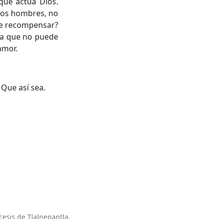
que actúa Dios.
los hombres, no
ede recompensar?
ra que no puede
amor.
 Que así sea.
esis de Tlalnepantla.