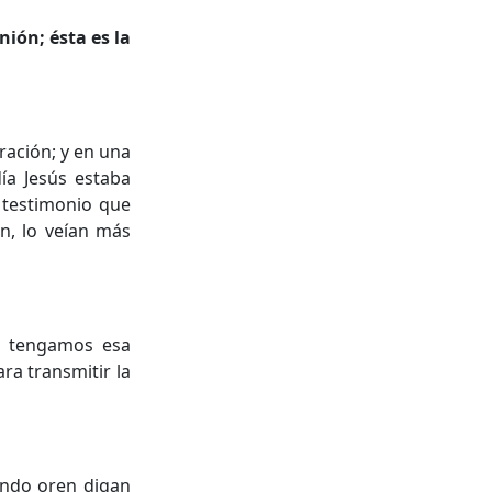
nión; ésta es la
oración; y en una
ía Jesús estaba
 testimonio que
n, lo veían más
os tengamos esa
ra transmitir la
uando oren digan