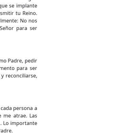
 que se implante
smitir tu Reino.
nalmente: No nos
l Señor para ser
omo Padre, pedir
limento para ser
y reconciliarse,
a cada persona a
e me atrae. Las
a. Lo importante
Padre.