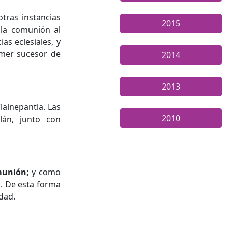
otras instancias
2015
 la comunión al
as eclesiales, y
imer sucesor de
2014
2013
lalnepantla. Las
2010
tlán, junto con
omunión;
y como
. De esta forma
dad.