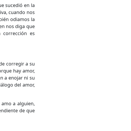
ue sucedió en la
tiva, cuando nos
bién odiamos la
ien nos diga que
a corrección es
e corregir a su
porque hay amor,
n a enojar ni su
iálogo del amor,
 amo a alguien,
endiente de que