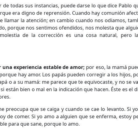
r de todas sus instancias, puede darse lo que dice Pablo q
 porque era digno de reprensión. Cuando hay comunión afec
 llamar la atención; en cambio cuando nos odiamos, tam
ido, porque nos sentimos ofendidos, nos molesta que algu
molestia de la corrección es una cosa natural, pero l
r una experiencia estable de amor;
por eso, la mamá pued
á, porque hay amor. Los papás pueden corregir a los hijos, 
apá o a su mamá: me parece que te equivocaste, y no se va
 si están bien o mal en la indicación que hacen. Éste es el d
ores.
preocupa que se caiga y cuando se cae lo levanto. Si yo
y de comer. Si yo amo a alguien que se enferma, estoy p
sible para que sane, porque lo amo.