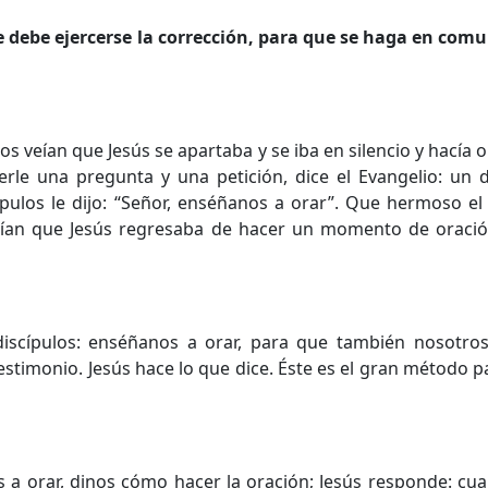
e debe ejercerse la corrección, para que se haga en comu
os veían que Jesús se apartaba y se iba en silencio y hacía 
erle una pregunta y una petición, dice el Evangelio: un d
pulos le dijo: “Señor, enséñanos a orar”. Que hermoso el
ían que Jesús regresaba de hacer un momento de oració
s discípulos: enséñanos a orar, para que también nosotr
stimonio. Jesús hace lo que dice. Éste es el gran método pa
s a orar, dinos cómo hacer la oración; Jesús responde: c