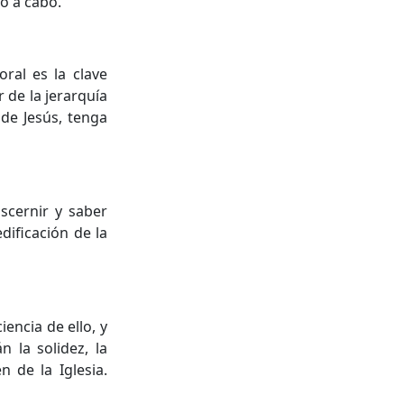
lo a cabo.
ral es la clave
r de la jerarquía
 de Jesús, tenga
iscernir y saber
dificación de la
encia de ello, y
n la solidez, la
n de la Iglesia.