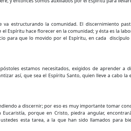
ere, y entonces somos auxiliados por el Espíritu para llevar
se va estructurando la comunidad. El discernimiento pasto
el Espíritu hace florecer en la comunidad; y ésta es la labo
pacio para que lo movido por el Espíritu, en cada discípulo
-apóstoles estamos necesitados, exigidos de aprender a d
tizar así, que sea el Espíritu Santo, quien lleve a cabo la e
diendo a discernir; por eso es muy importante tomar conci
Eucaristía, porque en Cristo, piedra angular, encontrará
 ustedes esta tarea, a la que han sido llamados para bie