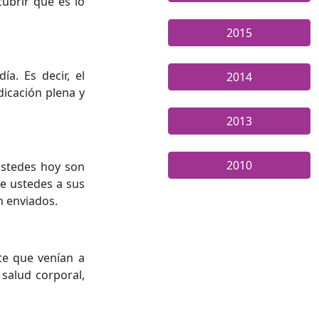
ubrir qué es lo
2015
a. Es decir, el
2014
dicación plena y
2013
2010
 Ustedes hoy son
re ustedes a sus
on enviados.
te que venían a
 salud corporal,