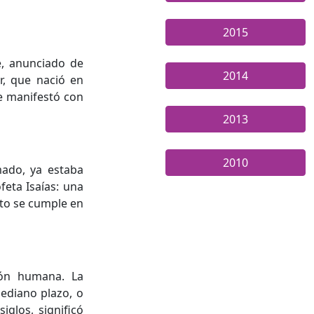
2015
e, anunciado de
2014
r, que nació en
se manifestó con
2013
2010
mado, ya estaba
feta Isaías: una
sto se cumple en
ión humana. La
ediano plazo, o
glos, significó