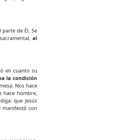
 parte de Él. Se
 sacramental,
al
ió en cuanto su
a la condición
omesa. Nos hace
se hace hombre,
diga: que Jesús
e manifestó con