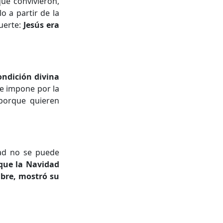
que convivieron,
o a partir de la
uerte:
Jesús era
ondición divina
e impone por la
 porque quieren
dad no se puede
que la Navidad
mbre, mostró su