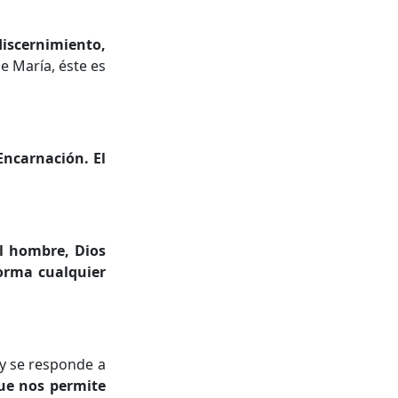
iscernimiento,
 de María, éste es
Encarnación. El
el hombre, Dios
orma cualquier
 y se responde a
que nos permite