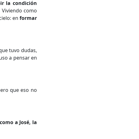
ir la condición
t. Viviendo como
cielo: en
formar
 que tuvo dudas,
puso a pensar en
idero que eso no
como a José, la