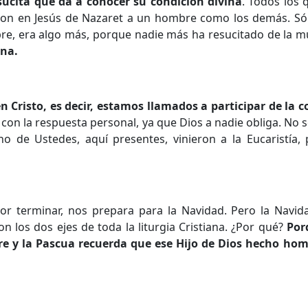
sucita que da a conocer su condición divina
. Todos los 
eron en Jesús de Nazaret a un hombre como los demás. Sól
re, era algo más, porque nadie más ha resucitado de la m
ina.
Cristo, es decir, estamos llamados a participar de la c
n la respuesta personal, ya que Dios a nadie obliga. No s
no de Ustedes, aquí presentes, vinieron a la Eucaristía,
 por terminar, nos prepara para la Navidad. Pero la Navi
n los dos ejes de toda la liturgia Cristiana. ¿Por qué?
Por
re y la Pascua recuerda que ese Hijo de Dios hecho ho