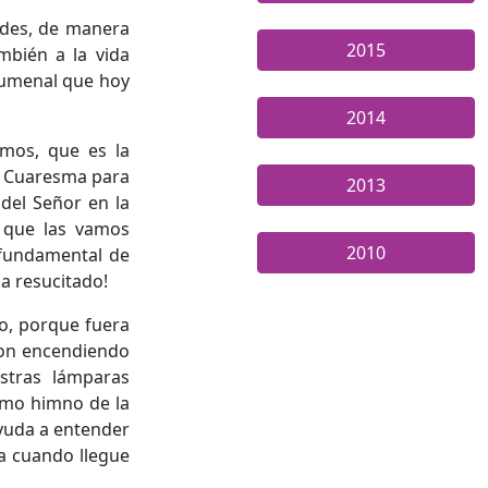
edes, de manera
2015
ambién a la vida
cumenal que hoy
2014
mos, que es la
de Cuaresma para
2013
 del Señor en la
n que las vamos
2010
 fundamental de
ha resucitado!
io, porque fuera
ron encendiendo
stras lámparas
simo himno de la
ayuda a entender
ra cuando llegue