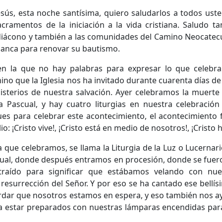
ús, esta noche santísima, quiero saludarlos a todos ust
acramentos de la iniciación a la vida cristiana. Saludo t
 diácono y también a las comunidades del Camino Neocate
blanca para renovar su bautismo.
n la que no hay palabras para expresar lo que celebra
ino que la Iglesia nos ha invitado durante cuarenta días 
isterios de nuestra salvación. Ayer celebramos la muerte
a Pascual, y hay cuatro liturgias en nuestra celebració
es para celebrar este acontecimiento, el acontecimiento
o: ¡Cristo vive!, ¡Cristo está en medio de nosotros!, ¡Cristo 
ia que celebramos, se llama la Liturgia de la Luz o Lucernar
scual, donde después entramos en procesión, donde se fue
 traído para significar que estábamos velando con nue
 resurrección del Señor. Y por eso se ha cantado ese bellí
cordar que nosotros estamos en espera, y eso también nos 
a a estar preparados con nuestras lámparas encendidas pa