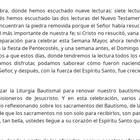
abra, donde hemos escuchado nueve lecturas: siete lectu
ués hemos escuchado las dos lecturas del Nuevo Testame
encuentran la piedra removida porque el Señor había resuc
 más importante de nuestra fe; si Cristo no resucitó, vana 
reparación para celebrar esta Semana Mayor, ahora tend
 a la fiesta de Pentecostés, y una semana antes, el Domingo
rlos a que estos días, donde tendremos la lectura todos los d
damos disfrutar, podamos saborear cómo fueron naciend
eñor, y después, con la fuerza del Espíritu Santo, fue crecie
 la Liturgia Bautismal para renovar nuestro bautismo
sioneros de Jesucristo. Y en esta celebración, varios
reflexionando sobre los sacramentos del Bautismo, de la 
 que los sacramentos no son solo para recibirlos, son para
tan bella, ustedes llegue a su corazón el Espíritu Santo qu