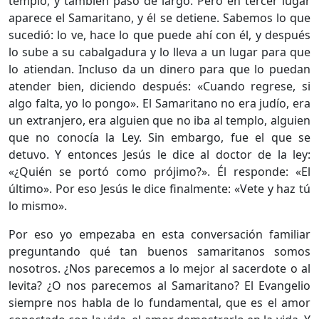
templo, y también pasó de largo. Pero en tercer lugar
aparece el Samaritano, y él se detiene. Sabemos lo que
sucedió: lo ve, hace lo que puede ahí con él, y después
lo sube a su cabalgadura y lo lleva a un lugar para que
lo atiendan. Incluso da un dinero para que lo puedan
atender bien, diciendo después: «Cuando regrese, si
algo falta, yo lo pongo». El Samaritano no era judío, era
un extranjero, era alguien que no iba al templo, alguien
que no conocía la Ley. Sin embargo, fue el que se
detuvo. Y entonces Jesús le dice al doctor de la ley:
«¿Quién se portó como prójimo?». Él responde: «El
último». Por eso Jesús le dice finalmente: «Vete y haz tú
lo mismo».
Por eso yo empezaba en esta conversación familiar
preguntando qué tan buenos samaritanos somos
nosotros. ¿Nos parecemos a lo mejor al sacerdote o al
levita? ¿O nos parecemos al Samaritano? El Evangelio
siempre nos habla de lo fundamental, que es el amor