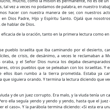
mucho, mucho, cómo la misión es permanente, no es de un d
, tal vez a veces no podamos de palabra, en nuestro trabajo
emos hacer con nuestra manera de ser, con nuestros act
n Dios Padre, Hijo y Espíritu Santo. Ojalá que nosotr
 de hablar de Dios.
 eficacia de la oración, tanto en la primera lectura como en 
e pueblo israelita que iba caminando por el desierto, ca
les, de crisis, de desánimo, a veces le reclamaban a Moi
s oraba, y el Señor Dios nunca los dejaba desamparado
ares, otros pueblos que se peleaban con los israelitas. Y
ue ellos iban rumbo a la tierra prometida. Estaba ya c
 que siguiera orando. Y termina la lectura diciendo que v
viuda y de un juez corrupto. Era malo, y la viuda tenía un c
. Pero ella seguía yendo y yendo y yendo, hasta que el juez 
er el caso». Y la parábola termina diciendo: «Si esta era u