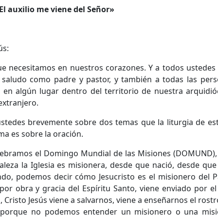
El auxilio me viene del Señor»
ús:
e necesitamos en nuestros corazones. Y a todos ustedes 
los saludo como padre y pastor, y también a todas las per
 en algún lugar dentro del territorio de nuestra arquidi
extranjero.
ustedes brevemente sobre dos temas que la liturgia de e
ema es sobre la oración.
 celebramos el Domingo Mundial de las Misiones (DOMUND)
leza la Iglesia es misionera, desde que nació, desde que 
ando, podemos decir cómo Jesucristo es el misionero del P
 por obra y gracia del Espíritu Santo, viene enviado por e
risto Jesús viene a salvarnos, viene a enseñarnos el rostr
a, porque no podemos entender un misionero o una misi