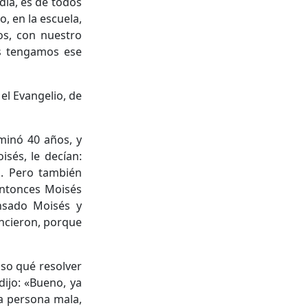
ía, es de todos
, en la escuela,
os, con nuestro
os tengamos ese
el Evangelio, de
minó 40 años, y
sés, le decían:
s. Pero también
 entonces Moisés
ansado Moisés y
encieron, porque
aso qué resolver
dijo: «Bueno, ya
na persona mala,