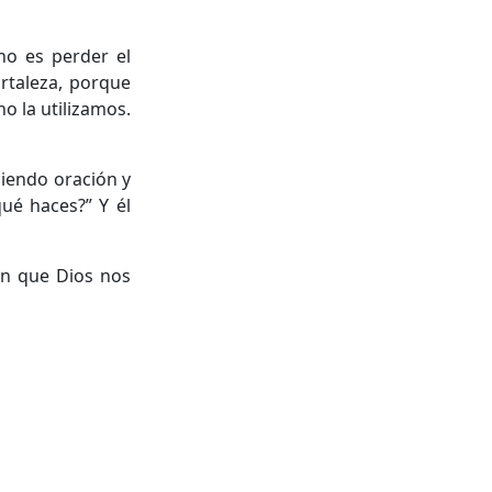
no es perder el
ortaleza, porque
o la utilizamos.
ciendo oración y
ué haces?” Y él
en que Dios nos